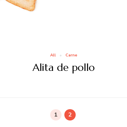
All
Carne
Alita de pollo
PÁGINA
PÁGINA
1
2